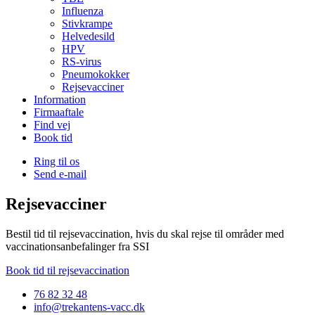
Influenza
Stivkrampe
Helvedesild
HPV
RS-virus
Pneumokokker
Rejsevacciner
Information
Firmaaftale
Find vej
Book tid
Ring til os
Send e-mail
Rejsevacciner
Bestil tid til rejsevaccination, hvis du skal rejse til områder med
vaccinationsanbefalinger fra SSI
Book tid til rejsevaccination
76 82 32 48
info@trekantens-vacc.dk