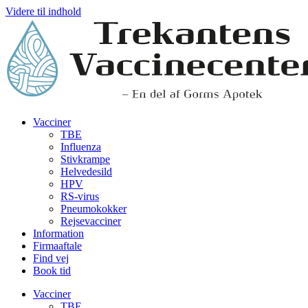
Videre til indhold
Vacciner
TBE
Influenza
Stivkrampe
Helvedesild
HPV
RS-virus
Pneumokokker
Rejsevacciner
Information
Firmaaftale
Find vej
Book tid
Vacciner
TBE