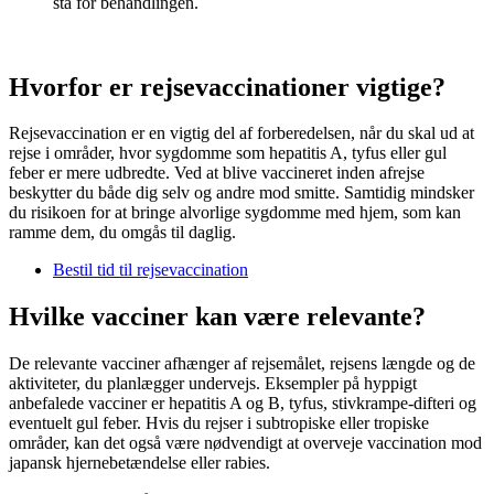
stå for behandlingen.
Hvorfor er rejsevaccinationer vigtige?
Rejsevaccination er en vigtig del af forberedelsen, når du skal ud at
rejse i områder, hvor sygdomme som hepatitis A, tyfus eller gul
feber er mere udbredte. Ved at blive vaccineret inden afrejse
beskytter du både dig selv og andre mod smitte. Samtidig mindsker
du risikoen for at bringe alvorlige sygdomme med hjem, som kan
ramme dem, du omgås til daglig.
Bestil tid til rejsevaccination
Hvilke vacciner kan være relevante?
De relevante vacciner afhænger af rejsemålet, rejsens længde og de
aktiviteter, du planlægger undervejs. Eksempler på hyppigt
anbefalede vacciner er hepatitis A og B, tyfus, stivkrampe-difteri og
eventuelt gul feber. Hvis du rejser i subtropiske eller tropiske
områder, kan det også være nødvendigt at overveje vaccination mod
japansk hjernebetændelse eller rabies.