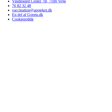
Vindingård Center 7B, 7100 Vejle
76 82 32 48
vaccination@apoteket.dk
En del af Gorms.dk
Cookiepolitik